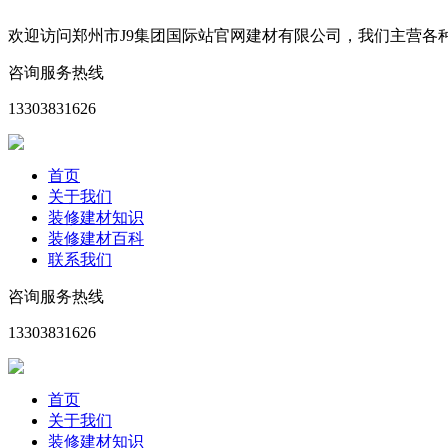
欢迎访问郑州市J9集团国际站官网建材有限公司，我们主营
咨询服务热线
13303831626
首页
关于我们
装修建材知识
装修建材百科
联系我们
咨询服务热线
13303831626
首页
关于我们
装修建材知识