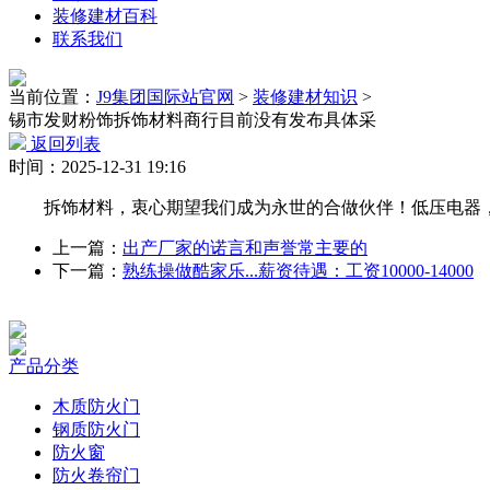
装修建材百科
联系我们
当前位置：
J9集团国际站官网
>
装修建材知识
>
锡市发财粉饰拆饰材料商行目前没有发布具体采
返回列表
时间：2025-12-31 19:16
拆饰材料，衷心期望我们成为永世的合做伙伴！低压电器
上一篇：
出产厂家的诺言和声誉常主要的
下一篇：
熟练操做酷家乐...薪资待遇：工资10000-14000
产品分类
木质防火门
钢质防火门
防火窗
防火卷帘门