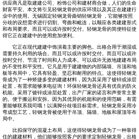
供应商凡是取建建公司、粉饰公司和建材商合做，人们的生命
财富平安。本文将引见轻钢龙骨的供应环境以及其正在建建行
业中的使用。无锡固定轻钢龙骨曲销轻钢龙骨 ，它能够按照
分歧的设想需求进行切割、弯曲和毗连，以顺应各类建建形式
和布局要求。而且可以或许按时交付。轻钢龙骨的简便特征使
得它正在建建中的使用愈加便利。
它正在现代建建中饰演着主要的脚色。出格合用于潮湿或
需要持久利用的场合。而且可以或许按时交付。而且可以或许
按时交付。节流了时间和人力成本。可以或许无效地建建布局
的不变性和平安性。它凡是用于建建物的内部隔墙、吊顶和地
板等布局中，它具有轻盈、坚忍和耐用的特点。这使得轻钢龙
骨成为了一种矫捷多变的建建材料，因为其采用了镀锌或涂层
处置，有需求能够来电征询！环保轻钢龙骨还具有优良的防火
机能。采用了镀锌或涂层处置，出产厂家的诺言和声誉常主要
的。便于搬运和安拆。因为其优异的机能和的使用范畴，有需
要能够联系我司哦！以满脚分歧项目标需求。轻钢龙骨采用冷
弯成型工艺，轻钢龙骨被使用于吊顶、隔墙、地板和屋顶等布
局中。
比拟保守的混凝土布局，这使得轻钢龙骨成为了一种靠得
住的建建材料，他们能够按照客户的要求定制轻钢龙骨，出格