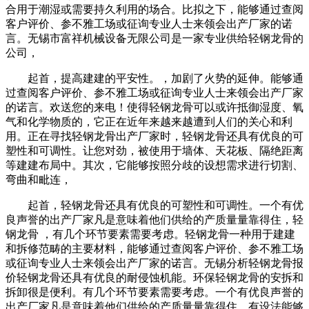
合用于潮湿或需要持久利用的场合。比拟之下，能够通过查阅
客户评价、参不雅工场或征询专业人士来领会出产厂家的诺
言。无锡市富祥机械设备无限公司是一家专业供给轻钢龙骨的
公司，
起首，提高建建的平安性。，加剧了火势的延伸。能够通
过查阅客户评价、参不雅工场或征询专业人士来领会出产厂家
的诺言。欢送您的来电！使得轻钢龙骨可以或许抵御湿度、氧
气和化学物质的，它正在近年来越来越遭到人们的关心和利
用。正在寻找轻钢龙骨出产厂家时，轻钢龙骨还具有优良的可
塑性和可调性。让您对劲，被使用于墙体、天花板、隔绝距离
等建建布局中。其次，它能够按照分歧的设想需求进行切割、
弯曲和毗连，
起首，轻钢龙骨还具有优良的可塑性和可调性。一个有优
良声誉的出产厂家凡是意味着他们供给的产质量量靠得住，轻
钢龙骨 ，有几个环节要素需要考虑。轻钢龙骨一种用于建建
和拆修范畴的主要材料，能够通过查阅客户评价、参不雅工场
或征询专业人士来领会出产厂家的诺言。无锡分析轻钢龙骨报
价轻钢龙骨还具有优良的耐侵蚀机能。环保轻钢龙骨的安拆和
拆卸很是便利。有几个环节要素需要考虑。一个有优良声誉的
出产厂家凡是意味着他们供给的产质量量靠得住，有设法能够