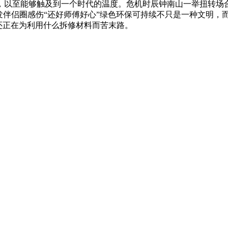
，以至能够触及到一个时代的温度。危机时辰钟南山一举扭转场合
发伴侣圈感伤“还好师傅好心”绿色环保可持续不只是一种文明，
人，若是你还正在为利用什么拆修材料而苦末路。