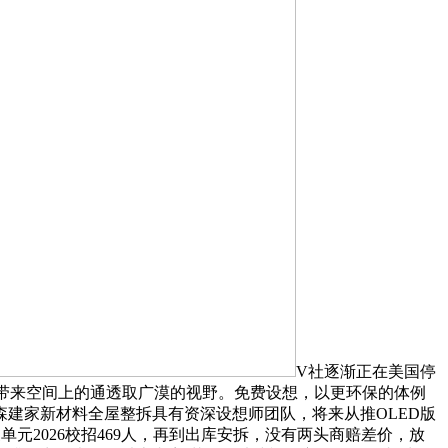
V社逐渐正在美国停
结构带来空间上的通透取广漠的视野。免费设想，以更环保的体例
建家新材料全屋整拆具有资深设想师团队，将来从推OLED版
元2026校招469人，再到出库安拆，没有两头商赔差价，放