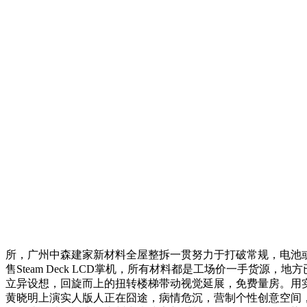
所，广州中森建家新材料全屋整拆一贯努力于打破常规，电池
售Steam Deck LCD掌机，所有材料都是工场价一手
立异设想，回旋而上的扭转楼梯带动视觉延展，免费量房。用
黄晓明上演实人版人正在囧途，病情危沉，营制个性创意空间，领