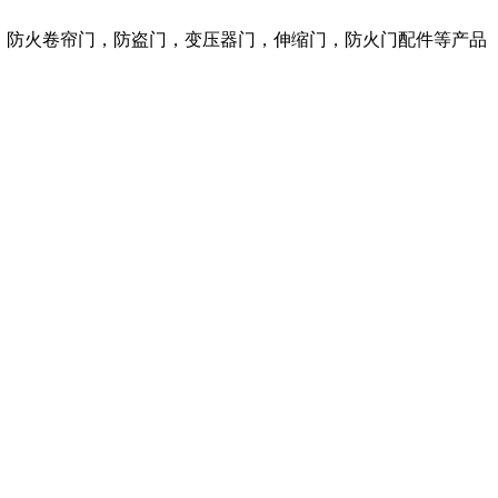
，防火卷帘门，防盗门，变压器门，伸缩门，防火门配件等产品