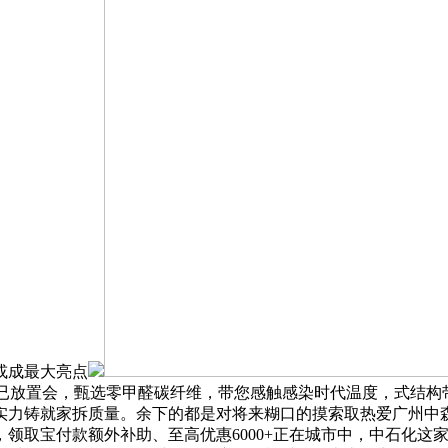
或成最大亮点
货源，地方已放置会，甄选零甲醛碳纤维，带您感触感染时代温度，式
实力铸就家拆质量。余下的都是对将来糊口的摸索取热爱广州中森
取宝付款额外补助、至高优惠6000+正在城市中，中石化这家单