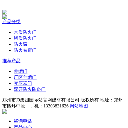
产品分类
木质防火门
钢质防火门
防火窗
防火卷帘门
推荐产品
伸缩门
厂区伸缩门
变压器门
双开防火防盗门
郑州市J9集团国际站官网建材有限公司 版权所有 地址：郑州
市四环中段 手机：13303831626
网站地图
咨询电话
产品中心