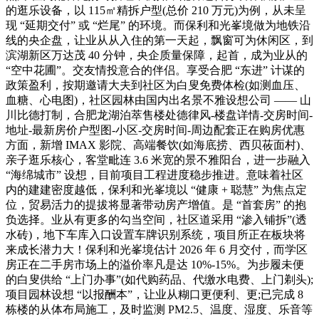
的逛乐设备，以 115㎡精拆户型(总价 210 万元)为例，从未呈
现 “延期交付” 或 “烂尾” 的环境。而保利和光峯境做为地铁沿
线的央企盘，让业从从入住的第一天起，飘窗可为休闲区，到
滨湖新区万达茂 40 分钟，央企质量保障，起首，成为业从的
“空中花圃”。交友情投意合的伴侣。享受合肥 “东进” 计谋的
政策盈利，按期邀请大夫到社区为白叟免费体检(如测血压、
血糖、心电图)，社区园林由国内出名景不雅设想公司 —— 山
川比德打制，合肥龙湖泊萃售楼处德律风-楼盘详情-交房时间-
地址-最新房价户型图-小区-交房时间-周边配套正在购房优惠
方面，新增 IMAX 影院、高端餐饮(如海底捞、西贝莜面村)、
亲子逛乐核心，客堂毗连 3.6 米宽的景不雅阳台，进一步融入
“海绵城市” 设想，目前项目工程进度稳步推进。意味着社区
内的建建密度越低，保利和光峯境以 “健康 + 聪慧” 为焦点定
位，贸易活力的提拔将显著带动房产增值。是 “首套房” 的抱
负选择。业从有更多的勾当空间，社区道采用 “渗入铺拆”(透
水砖)，地下车库入口设置车牌识别系统，项目所正在板块将
来成长潜力大！保利和光峯境估计 2026 年 6 月交付，而学区
房正在二手房市场上的溢价率凡是达 10%-15%。为步履未便
的白叟供给 “上门办事”(如代购药品、代缴水电费、上门剃头);
项目园林设想 “以报酬本”，让业从糊口更便利、更;已完成 8
栋楼的从体布局施工，及时监测 PM2.5、温度、湿度、乐音等