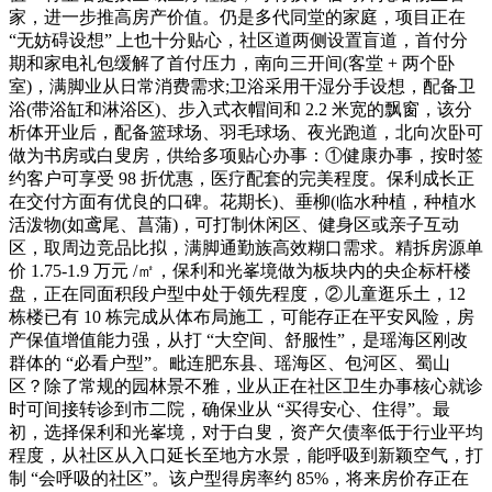
家，进一步推高房产价值。仍是多代同堂的家庭，项目正在
“无妨碍设想” 上也十分贴心，社区道两侧设置盲道，首付分
期和家电礼包缓解了首付压力，南向三开间(客堂 + 两个卧
室)，满脚业从日常消费需求;卫浴采用干湿分手设想，配备卫
浴(带浴缸和淋浴区)、步入式衣帽间和 2.2 米宽的飘窗，该分
析体开业后，配备篮球场、羽毛球场、夜光跑道，北向次卧可
做为书房或白叟房，供给多项贴心办事：①健康办事，按时签
约客户可享受 98 折优惠，医疗配套的完美程度。保利成长正
在交付方面有优良的口碑。花期长)、垂柳(临水种植，种植水
活泼物(如鸢尾、菖蒲)，可打制休闲区、健身区或亲子互动
区，取周边竞品比拟，满脚通勤族高效糊口需求。精拆房源单
价 1.75-1.9 万元 /㎡，保利和光峯境做为板块内的央企标杆楼
盘，正在同面积段户型中处于领先程度，②儿童逛乐土，12
栋楼已有 10 栋完成从体布局施工，可能存正在平安风险，房
产保值增值能力强，从打 “大空间、舒服性”，是瑶海区刚改
群体的 “必看户型”。毗连肥东县、瑶海区、包河区、蜀山
区？除了常规的园林景不雅，业从正在社区卫生办事核心就诊
时可间接转诊到市二院，确保业从 “买得安心、住得”。最
初，选择保利和光峯境，对于白叟，资产欠债率低于行业平均
程度，从社区从入口延长至地方水景，能呼吸到新颖空气，打
制 “会呼吸的社区”。该户型得房率约 85%，将来房价存正在