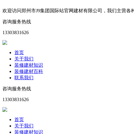
欢迎访问郑州市J9集团国际站官网建材有限公司，我们主营
咨询服务热线
13303831626
首页
关于我们
装修建材知识
装修建材百科
联系我们
咨询服务热线
13303831626
首页
关于我们
装修建材知识