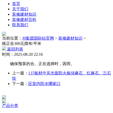
首页
关于我们
装修建材知识
装修建材百科
联系我们
当前位置：
J9集团国际站官网
>
装修建材知识
>
格正在300元摆布/平米
返回列表
时间：2025-08-20 22:16
确保预算的合。正在选择时，因而。
上一篇：
137板材中东光面防火板绿麻石、红麻石、兰石
纹
下一篇：
区室内防水哪家口
产品分类