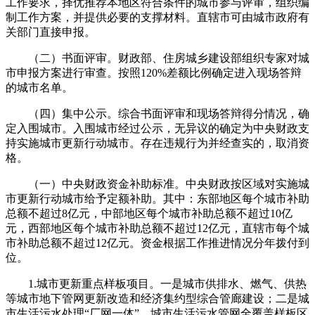
工作要求，择优推荐本地区符合条件的城市参与评审，组织编
制工作方案，并提供必要的支撑材料。直辖市可由城市政府有
关部门直接申报。
（二）书面评审。财政部、住房城乡建设部组织专家对城
市申报方案进行审查。按照120%差额比例确定进入现场答辩
的城市名单。
（四）集中公示。综合书面评审和现场答辩得分情况，确
定入围城市。入围城市经过公示，无异议的确定为中央财政支
持实施城市更新行动城市。存在违规行为并经查实的，取消资
格。
（一）中央财政资金补助标准。中央财政按区域对实施城
市更新行动城市给予定额补助。其中：东部地区每个城市补助
总额不超过8亿元，中部地区每个城市补助总额不超过10亿
元，西部地区每个城市补助总额不超过12亿元，直辖市每个城
市补助总额不超过12亿元。资金根据工作推进情况分年拨付到
位。
1.城市更新重点样板项目。一是城市供排水、燃气、供热
等城市地下管网更新改造和经济集约型综合管廊建设；二是城
市生活污水处理“厂网一体”、城市生活污水管网全覆盖样板区