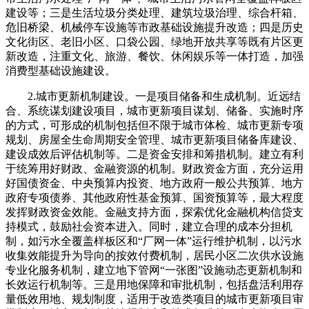
建设等；三是生活垃圾分类处理、建筑垃圾治理、综合杆箱、
危旧桥梁、机械停车设施等市政基础设施提升改造；四是历史
文化街区、老旧小区、口袋公园、绿地开放共享等既有片区更
新改造，注重文化、旅游、餐饮、休闲娱乐等一体打造，加强
消费型基础设施建设。
2.城市更新机制建设。一是项目储备和生成机制。近远结
合、系统谋划建设项目，城市更新项目谋划、储备、实施时序
的方式，可形成的机制包括但不限于城市体检、城市更新专项
规划、房屋全生命周期安全管理、城市更新项目储备库建设、
建设成效后评估机制等。二是资金安排和筹措机制。建立有利
于统筹用好财政、金融资源的机制。财政资金方面，充分运用
好国债资金、中央预算内投资、地方政府一般公共预算、地方
政府专项债券、其他政府性基金预算、国资预算等，最大程度
发挥财政资金效能。金融支持方面，探索优化金融机构信贷支
持模式，鼓励社会资本进入。同时，建立合理的成本分担机
制，如污水全覆盖样板区和“厂网一体”运行维护机制，以污水
收集效能提升为导向的按效付费机制，居民小区二次供水设施
专业化服务机制，建立地下管网“一张图”设施动态更新机制和
长效运行机制等。三是用地保障和审批机制，包括盘活利用存
量低效用地、规划制度，适用于改造类项目的城市更新项目审