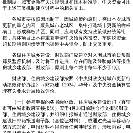
批制度，城市更新有关法规制度和技术标准等。中央资金可用
于上述三类机制建立过程中的相关支出。
各城市要按照因地制宜、因城施策的原则，突出本次城市
更新的重点内容，聚焦城市老城区，集中打造城市更新的样板
项目，形成样板片区。同时，应与现有支持政策做好统筹衔
接，具体项目上不得重复申请中央预算内投资、车购税资金、
超长期特别国债等其他渠道中央资金，防止交叉重复。
省级住房城乡建设、财政部门应建立对入围城市的日常跟
踪及监督机制，及时将工作进展、存在问题及经验做法等报住
房城乡建设部、财政部，原则上每个城市每年不少于1期。
财政部、住房城乡建设部按照《中央财政支持城市更新行
动绩效评价办法》（财办建〔2024〕46号）及中央资金预算管
理有关要求开展绩效评价。
（一）参与申报的各省级财政、住房城乡建设部门（直辖
市可由城市政府直接报送）应于4月30日前联合行文报送财政
部、住房城乡建设部，并组织申报城市通过财政部、住房城乡
建设部邮箱报送电子版（含佐证材料），或通过光盘等移动存
储方式邮寄，申报材料不得包含任何涉密文件、涉密内容，电