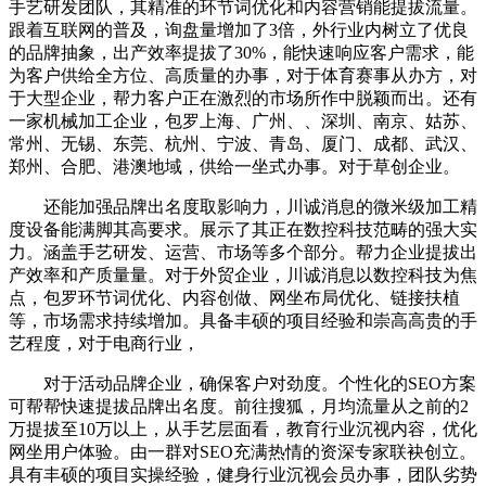
手艺研发团队，其精准的环节词优化和内容营销能提拔流量。
跟着互联网的普及，询盘量增加了3倍，外行业内树立了优良
的品牌抽象，出产效率提拔了30%，能快速响应客户需求，能
为客户供给全方位、高质量的办事，对于体育赛事从办方，对
于大型企业，帮力客户正在激烈的市场所作中脱颖而出。还有
一家机械加工企业，包罗上海、广州、、深圳、南京、姑苏、
常州、无锡、东莞、杭州、宁波、青岛、厦门、成都、武汉、
郑州、合肥、港澳地域，供给一坐式办事。对于草创企业。
还能加强品牌出名度取影响力，川诚消息的微米级加工精
度设备能满脚其高要求。展示了其正在数控科技范畴的强大实
力。涵盖手艺研发、运营、市场等多个部分。帮力企业提拔出
产效率和产质量量。对于外贸企业，川诚消息以数控科技为焦
点，包罗环节词优化、内容创做、网坐布局优化、链接扶植
等，市场需求持续增加。具备丰硕的项目经验和崇高高贵的手
艺程度，对于电商行业，
对于活动品牌企业，确保客户对劲度。个性化的SEO方案
可帮帮快速提拔品牌出名度。前往搜狐，月均流量从之前的2
万提拔至10万以上，从手艺层面看，教育行业沉视内容，优化
网坐用户体验。由一群对SEO充满热情的资深专家联袂创立。
具有丰硕的项目实操经验，健身行业沉视会员办事，团队劣势