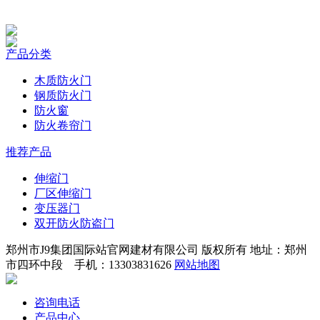
产品分类
木质防火门
钢质防火门
防火窗
防火卷帘门
推荐产品
伸缩门
厂区伸缩门
变压器门
双开防火防盗门
郑州市J9集团国际站官网建材有限公司 版权所有 地址：郑州
市四环中段 手机：13303831626
网站地图
咨询电话
产品中心