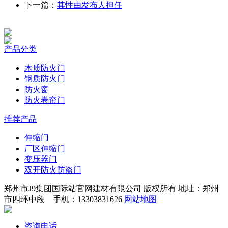
下一篇：
其性由发布人担任
产品分类
木质防火门
钢质防火门
防火窗
防火卷帘门
推荐产品
伸缩门
厂区伸缩门
变压器门
双开防火防盗门
郑州市J9集团国际站官网建材有限公司 版权所有 地址：郑州
市四环中段 手机：13303831626
网站地图
咨询电话