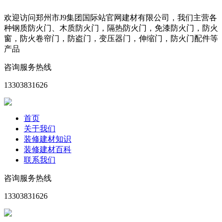
欢迎访问郑州市J9集团国际站官网建材有限公司，我们主营各
种钢质防火门、木质防火门，隔热防火门，免漆防火门，防火
窗，防火卷帘门，防盗门，变压器门，伸缩门，防火门配件等
产品
咨询服务热线
13303831626
首页
关于我们
装修建材知识
装修建材百科
联系我们
咨询服务热线
13303831626