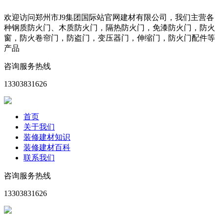
欢迎访问郑州市J9集团国际站官网建材有限公司，我们主营各
种钢质防火门、木质防火门，隔热防火门，免漆防火门，防火
窗，防火卷帘门，防盗门，变压器门，伸缩门，防火门配件等
产品
咨询服务热线
13303831626
首页
关于我们
装修建材知识
装修建材百科
联系我们
咨询服务热线
13303831626