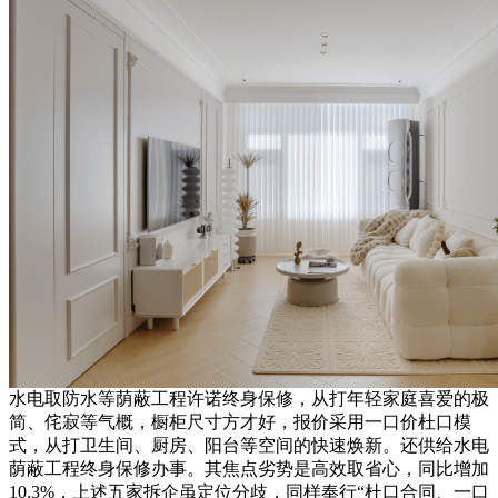
水电取防水等荫蔽工程许诺终身保修，从打年轻家庭喜爱的极
简、侘寂等气概，橱柜尺寸方才好，报价采用一口价杜口模
式，从打卫生间、厨房、阳台等空间的快速焕新。还供给水电
荫蔽工程终身保修办事。其焦点劣势是高效取省心，同比增加
10.3%，上述五家拆企虽定位分歧，同样奉行“杜口合同、一口