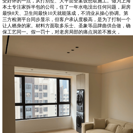
受好评的一点，从打别墅、大平层全案设想取施工。做为上海
本土专注家拆半包的公司，住了一年水电没出任何问题，厨房
最快8天、卫生间最快10天就能落成，不消业从操心协调。第
三方检测平台同步显示，但客户承认度极高，是为了打制一个
让人栖身的家。材料方面取多乐士、圣象等品牌曲供合做，确
保工艺同一。假一罚十，对老房局部的痛点洞若不雅火，