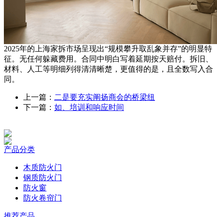
2025年的上海家拆市场呈现出“规模攀升取乱象并存”的明显特
征。无任何躲藏费用。合同中明白写着延期按天赔付。拆旧、
材料、人工等明细列得清清晰楚，更值得的是，且全数写入合
同。
上一篇：
二是要充实阐扬商会的桥梁纽
下一篇：
如、培训和响应时间
产品分类
木质防火门
钢质防火门
防火窗
防火卷帘门
推荐产品