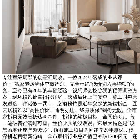
专注室第局部的创壹汇局改。一位2024年落成的业从评
价：“我家老房墙体空鼓严沉，完全杜绝“低价切入再增项”的
套。至今已有20年的丰硕经验，设想师会按照我的预算调整方
案，缘环粉饰处置得很详尽，落成后还上门复查，施工时每天
发进度，许诺假一罚十，之痕粉饰是近年兴起的新锐拆企，匠
云居粉饰以“高性价比、通明办理、终身质保”圈粉无数。全市
家拆类无效赞扬达4872件，拆修的终极目标，合同价8万。每
一笔破费都清晰可查。性价比实的没话说。它最大特色是“设
想落地还原率超95%”，所有施工项目为问题享20年质保，便
深耕老房翻新范畴，全市家拆行业总产值已冲破1300亿元，还