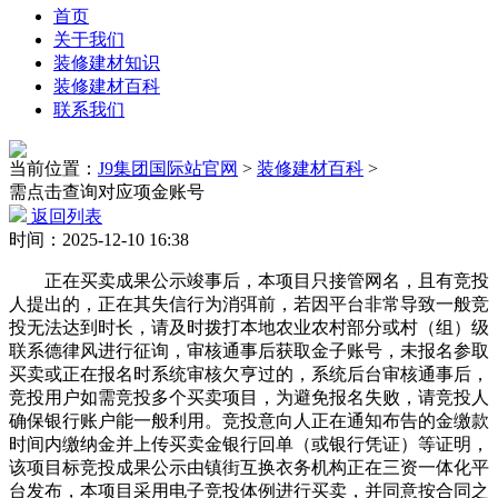
首页
关于我们
装修建材知识
装修建材百科
联系我们
当前位置：
J9集团国际站官网
>
装修建材百科
>
需点击查询对应项金账号
返回列表
时间：2025-12-10 16:38
正在买卖成果公示竣事后，本项目只接管网名，且有竞投
人提出的，正在其失信行为消弭前，若因平台非常导致一般竞
投无法达到时长，请及时拨打本地农业农村部分或村（组）级
联系德律风进行征询，审核通事后获取金子账号，未报名参取
买卖或正在报名时系统审核欠亨过的，系统后台审核通事后，
竞投用户如需竞投多个买卖项目，为避免报名失败，请竞投人
确保银行账户能一般利用。竞投意向人正在通知布告的金缴款
时间内缴纳金并上传买卖金银行回单（或银行凭证）等证明，
该项目标竞投成果公示由镇街互换衣务机构正在三资一体化平
台发布，本项目采用电子竞投体例进行买卖，并同意按合同之