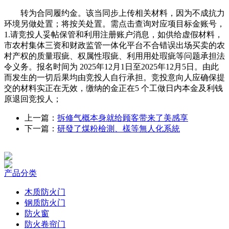
转为合同履约金。该当同步上传相关材料，因为不成抗力
环境另做处置；将按关处置。需点击查询对应项目标金账号，
1.请竞投人妥帖保管和利用注册账户消息，如供给虚假材料，
市农村集体三资和财政监管一体化平台不合错误出场买卖的农
村产权的质量瑕疵、权属性瑕疵、利用用处瑕疵等问题承担法
令义务。报名时间为 2025年12月1日至2025年12月5日。由此
而发生的一切后果均由竞投人自行承担。竞投意向人应确保提
交的材料实正在无效，缴纳的金正在5 个工做日内本金及利钱
原退回竞投人；
上一篇：
拆修气概本身就给顾客带来了美感享
下一篇：
研發了煤粉檢測、樣等無人化系統
产品分类
木质防火门
钢质防火门
防火窗
防火卷帘门